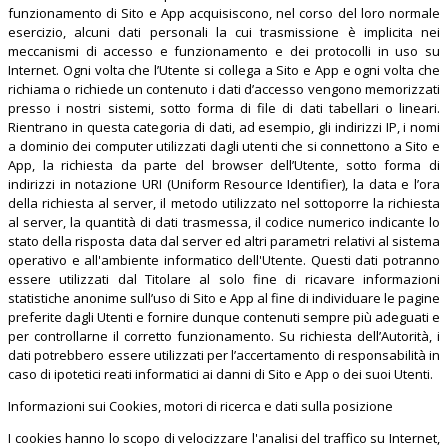
funzionamento di Sito e App acquisiscono, nel corso del loro normale
esercizio, alcuni dati personali la cui trasmissione è implicita nei
meccanismi di accesso e funzionamento e dei protocolli in uso su
Internet. Ogni volta che l’Utente si collega a Sito e App e ogni volta che
richiama o richiede un contenuto i dati d’accesso vengono memorizzati
presso i nostri sistemi, sotto forma di file di dati tabellari o lineari.
Rientrano in questa categoria di dati, ad esempio, gli indirizzi IP, i nomi
a dominio dei computer utilizzati dagli utenti che si connettono a Sito e
App, la richiesta da parte del browser dell’Utente, sotto forma di
indirizzi in notazione URI (Uniform Resource Identifier), la data e l’ora
della richiesta al server, il metodo utilizzato nel sottoporre la richiesta
al server, la quantità di dati trasmessa, il codice numerico indicante lo
stato della risposta data dal server ed altri parametri relativi al sistema
operativo e all'ambiente informatico dell'Utente. Questi dati potranno
essere utilizzati dal Titolare al solo fine di ricavare informazioni
statistiche anonime sull’uso di Sito e App al fine di individuare le pagine
preferite dagli Utenti e fornire dunque contenuti sempre più adeguati e
per controllarne il corretto funzionamento. Su richiesta dell’Autorità, i
dati potrebbero essere utilizzati per l’accertamento di responsabilità in
caso di ipotetici reati informatici ai danni di Sito e App o dei suoi Utenti.
Informazioni sui Cookies, motori di ricerca e dati sulla posizione
I cookies hanno lo scopo di velocizzare l'analisi del traffico su Internet,