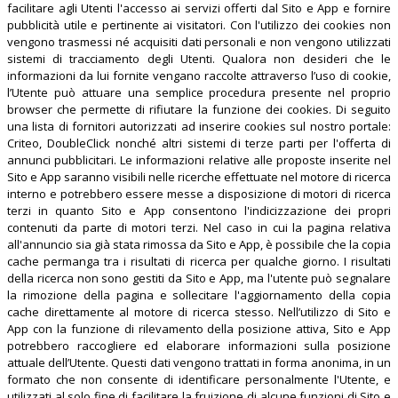
facilitare agli Utenti l'accesso ai servizi offerti dal Sito e App e fornire
pubblicità utile e pertinente ai visitatori. Con l'utilizzo dei cookies non
vengono trasmessi né acquisiti dati personali e non vengono utilizzati
sistemi di tracciamento degli Utenti. Qualora non desideri che le
informazioni da lui fornite vengano raccolte attraverso l’uso di cookie,
l’Utente può attuare una semplice procedura presente nel proprio
browser che permette di rifiutare la funzione dei cookies. Di seguito
una lista di fornitori autorizzati ad inserire cookies sul nostro portale:
Criteo, DoubleClick nonché altri sistemi di terze parti per l'offerta di
annunci pubblicitari. Le informazioni relative alle proposte inserite nel
Sito e App saranno visibili nelle ricerche effettuate nel motore di ricerca
interno e potrebbero essere messe a disposizione di motori di ricerca
terzi in quanto Sito e App consentono l'indicizzazione dei propri
contenuti da parte di motori terzi. Nel caso in cui la pagina relativa
all'annuncio sia già stata rimossa da Sito e App, è possibile che la copia
cache permanga tra i risultati di ricerca per qualche giorno. I risultati
della ricerca non sono gestiti da Sito e App, ma l'utente può segnalare
la rimozione della pagina e sollecitare l'aggiornamento della copia
cache direttamente al motore di ricerca stesso. Nell’utilizzo di Sito e
App con la funzione di rilevamento della posizione attiva, Sito e App
potrebbero raccogliere ed elaborare informazioni sulla posizione
attuale dell’Utente. Questi dati vengono trattati in forma anonima, in un
formato che non consente di identificare personalmente l'Utente, e
utilizzati al solo fine di facilitare la fruizione di alcune funzioni di Sito e