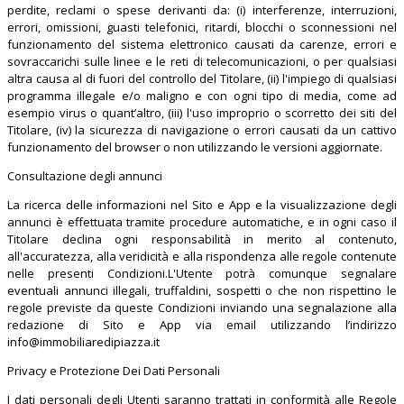
perdite, reclami o spese derivanti da: (i) interferenze, interruzioni,
errori, omissioni, guasti telefonici, ritardi, blocchi o sconnessioni nel
funzionamento del sistema elettronico causati da carenze, errori e
sovraccarichi sulle linee e le reti di telecomunicazioni, o per qualsiasi
altra causa al di fuori del controllo del Titolare, (ii) l'impiego di qualsiasi
programma illegale e/o maligno e con ogni tipo di media, come ad
esempio virus o quant’altro, (iii) l'uso improprio o scorretto dei siti del
Titolare, (iv) la sicurezza di navigazione o errori causati da un cattivo
funzionamento del browser o non utilizzando le versioni aggiornate.
Consultazione degli annunci
La ricerca delle informazioni nel Sito e App e la visualizzazione degli
annunci è effettuata tramite procedure automatiche, e in ogni caso il
Titolare declina ogni responsabilità in merito al contenuto,
all'accuratezza, alla veridicità e alla rispondenza alle regole contenute
nelle presenti Condizioni.L'Utente potrà comunque segnalare
eventuali annunci illegali, truffaldini, sospetti o che non rispettino le
regole previste da queste Condizioni inviando una segnalazione alla
redazione di Sito e App via email utilizzando l’indirizzo
info@immobiliaredipiazza.it
Privacy e Protezione Dei Dati Personali
I dati personali degli Utenti saranno trattati in conformità alle Regole