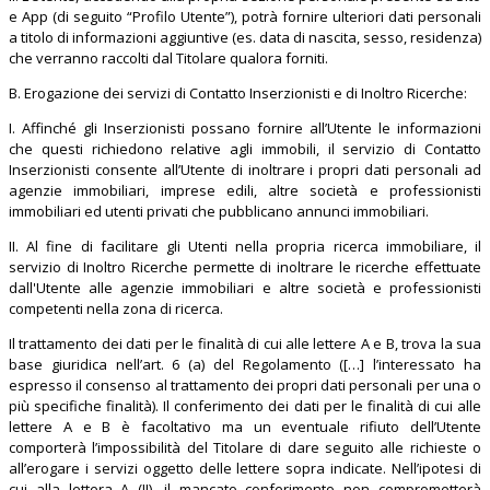
e App (di seguito “Profilo Utente”), potrà fornire ulteriori dati personali
a titolo di informazioni aggiuntive (es. data di nascita, sesso, residenza)
che verranno raccolti dal Titolare qualora forniti.
B. Erogazione dei servizi di Contatto Inserzionisti e di Inoltro Ricerche:
I. Affinché gli Inserzionisti possano fornire all’Utente le informazioni
che questi richiedono relative agli immobili, il servizio di Contatto
Inserzionisti consente all’Utente di inoltrare i propri dati personali ad
agenzie immobiliari, imprese edili, altre società e professionisti
immobiliari ed utenti privati che pubblicano annunci immobiliari.
II. Al fine di facilitare gli Utenti nella propria ricerca immobiliare, il
servizio di Inoltro Ricerche permette di inoltrare le ricerche effettuate
dall'Utente alle agenzie immobiliari e altre società e professionisti
competenti nella zona di ricerca.
Il trattamento dei dati per le finalità di cui alle lettere A e B, trova la sua
base giuridica nell’art. 6 (a) del Regolamento ([…] l’interessato ha
espresso il consenso al trattamento dei propri dati personali per una o
più specifiche finalità). Il conferimento dei dati per le finalità di cui alle
lettere A e B è facoltativo ma un eventuale rifiuto dell’Utente
comporterà l’impossibilità del Titolare di dare seguito alle richieste o
all’erogare i servizi oggetto delle lettere sopra indicate. Nell’ipotesi di
cui alla lettera A (II), il mancato conferimento non comprometterà