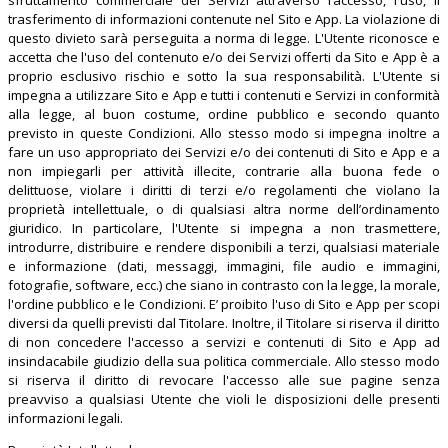
sfruttamento commerciale dei Servizi attraverso l’accesso, l'uso, il
trasferimento di informazioni contenute nel Sito e App. La violazione di
questo divieto sarà perseguita a norma di legge. L'Utente riconosce e
accetta che l'uso del contenuto e/o dei Servizi offerti da Sito e App è a
proprio esclusivo rischio e sotto la sua responsabilità. L'Utente si
impegna a utilizzare Sito e App e tutti i contenuti e Servizi in conformità
alla legge, al buon costume, ordine pubblico e secondo quanto
previsto in queste Condizioni. Allo stesso modo si impegna inoltre a
fare un uso appropriato dei Servizi e/o dei contenuti di Sito e App e a
non impiegarli per attività illecite, contrarie alla buona fede o
delittuose, violare i diritti di terzi e/o regolamenti che violano la
proprietà intellettuale, o di qualsiasi altra norme dell’ordinamento
giuridico. In particolare, l'Utente si impegna a non trasmettere,
introdurre, distribuire e rendere disponibili a terzi, qualsiasi materiale
e informazione (dati, messaggi, immagini, file audio e immagini,
fotografie, software, ecc.) che siano in contrasto con la legge, la morale,
l'ordine pubblico e le Condizioni. E’ proibito l'uso di Sito e App per scopi
diversi da quelli previsti dal Titolare. Inoltre, il Titolare si riserva il diritto
di non concedere l'accesso a servizi e contenuti di Sito e App ad
insindacabile giudizio della sua politica commerciale. Allo stesso modo
si riserva il diritto di revocare l'accesso alle sue pagine senza
preavviso a qualsiasi Utente che violi le disposizioni delle presenti
informazioni legali.